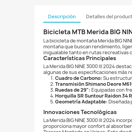
Descripción
Detalles del produc
Bicicleta MTB Merida BIG NI
La bicicleta de montaña Merida BIG NINE
montaña que buscan rendimiento, liger
inigualable tanto en rutas recreativas
Características Principales
La Merida BIG NINE 3000 III 2024 desta
algunas de sus especificaciones más r
Cuadro de Carbono:
Su estructura
Transmisión Shimano Deore M61
Ruedas de 29":
Equipadas con fre
Horquilla SR Suntour Raidon 34 
Geometría Adaptable:
Diseñada p
Innovaciones Tecnológicas
La Merida BIG NINE 3000 III 2024 incorp
proporciona mayor confort al absorber
Trasero Montado en Vainas: Este diseño