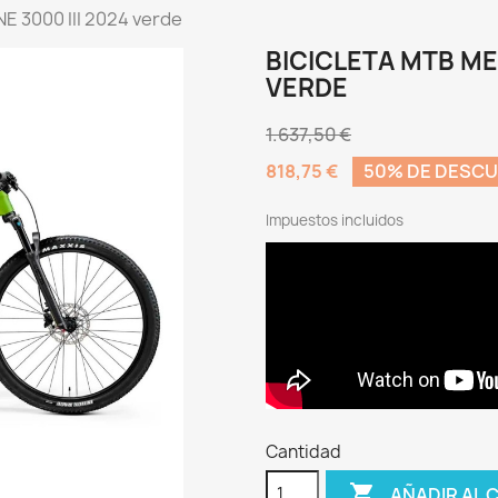
NE 3000 III 2024 verde
BICICLETA MTB MER
VERDE
1.637,50 €
818,75 €
50% DE DESC
Impuestos incluidos
Cantidad

AÑADIR AL 