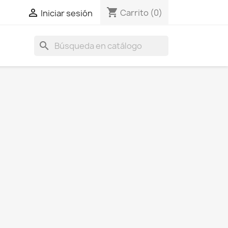
shopping_cart

Carrito
(0)
Iniciar sesión
search