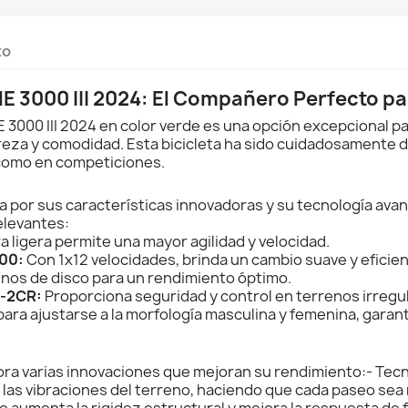
to
NE 3000 III 2024: El Compañero Perfecto p
 3000 III 2024 en color verde es una opción excepcional pa
eza y comodidad. Esta bicicleta ha sido cuidadosamente d
 como en competiciones.
ca por sus características innovadoras y su tecnología av
elevantes:
 ligera permite una mayor agilidad y velocidad.
00:
Con 1x12 velocidades, brinda un cambio suave y eficien
nos de disco para un rendimiento óptimo.
R-2CR:
Proporciona seguridad y control en terrenos irregu
ara ajustarse a la morfología masculina y femenina, gara
ora varias innovaciones que mejoran su rendimiento:- Tecno
 las vibraciones del terreno, haciendo que cada paseo sea
 aumenta la rigidez estructural y mejora la respuesta de 