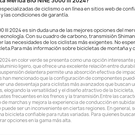
a Merida BIG NINE 3000 III 2024?
 especializadas de ciclismo o en línea en sitios web de co
 y las condiciones de garantía.
00 III 2024 es sin duda una de las mejores opciones del me
 tecnología. Con su cuadro de carbono, transmisión Shiman
er las necesidades de los ciclistas más exigentes. No espe
leta.Para más información sobre bicicletas de montaña y o
.
 2024 en color verde se presenta como una opción interesante 
aluminio ligero, que ofrece una excelente relación entre durabi
 suspensión delantera permite una absorción efectiva de impac
ios han mencionado que la configuración de componentes puede
ser una desventaja para ciclistas más avanzados que buscan u
s, elogiando la versatilidad y el diseño atractivo de la bicicle
tes frecuentes en los frenos y la transmisión.Entre las carac
bio de marchas y mejora la experiencia de conducción en subid
 puede ser un inconveniente en ciertas regiones. En general, s
na bicicleta confiable para rutas variadas. Para quienes busc
rar opciones en la gama más alta.