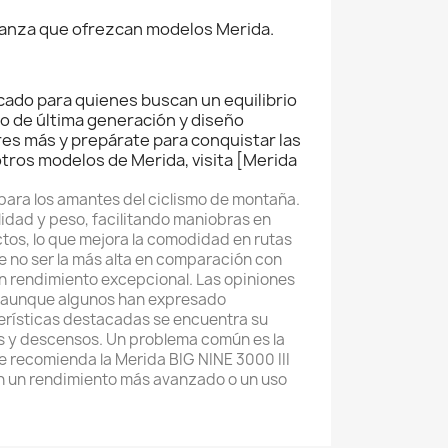
nfianza que ofrezcan modelos Merida.
rcado para quienes buscan un equilibrio
o de última generación y diseño
res más y prepárate para conquistar las
tros modelos de Merida, visita [Merida
para los amantes del ciclismo de montaña.
lidad y peso, facilitando maniobras en
tos, lo que mejora la comodidad en rutas
 no ser la más alta en comparación con
n rendimiento excepcional. Las opiniones
ta, aunque algunos han expresado
terísticas destacadas se encuentra su
as y descensos. Un problema común es la
e recomienda la Merida BIG NINE 3000 III
an un rendimiento más avanzado o un uso