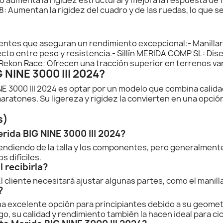
48: Aumentan la rigidez del cuadro y de las ruedas, lo que 
entes que aseguran un rendimiento excepcional:- Manillar 
ecto entre peso y resistencia.- Sillín MERIDA COMP SL: Di
Rekon Race: Ofrecen una tracción superior en terrenos va
G NINE 3000 III 2024?
INE 3000 III 2024 es optar por un modelo que combina calidad
ratones. Su ligereza y rigidez la convierten en una opció
s)
erida BIG NINE 3000 III 2024?
pendiendo de la talla y los componentes, pero generalmente 
s difíciles.
l recibirla?
 cliente necesitará ajustar algunas partes, como el manillar
?
 una excelente opción para principiantes debido a su geometr
, su calidad y rendimiento también la hacen ideal para c