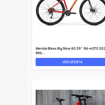
Merida Bikes Big Nine 60 29´´ Rd-m370 20
Mtb...
VER OFERTA