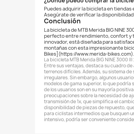
¿Dónde puedo comprar la biciclet
Puedes adquirir la bicicleta en tiendas
Asegúrate de verificar la disponibilidad
Conclusión
La bicicleta de MTB Merida BIG NINE 30
perfecto entre rendimiento, confort y
innovador, está diseñada para satisfac
montañas con esta impresionante bicic
Bikes](https://www.merida-bikes.com)
La bicicleta MTB Merida BIG NINE 3000 III
Entre sus ventajas, destaca su cuadro de 
terrenos difíciles. Además, su sistema de
irregulares. Sin embargo, algunos usuar
modelos de gama superior, lo que podría 
de los usuarios son en su mayoría positiva
preocupaciones sobre la necesidad de ajus
transmisión de 1x, que simplifica el cam
disponibilidad de piezas de repuesto, que
para ciclistas intermedios que busquen u
intensivo, podría ser conveniente conside