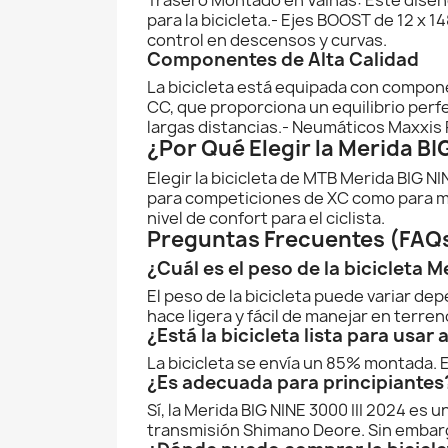
para la bicicleta.- Ejes BOOST de 12 x 1
control en descensos y curvas.
Componentes de Alta Calidad
La bicicleta está equipada con compon
CC, que proporciona un equilibrio perf
largas distancias.- Neumáticos Maxxis 
¿Por Qué Elegir la Merida BI
Elegir la bicicleta de MTB Merida BIG N
para competiciones de XC como para ma
nivel de confort para el ciclista.
Preguntas Frecuentes (FAQ
¿Cuál es el peso de la bicicleta M
El peso de la bicicleta puede variar de
hace ligera y fácil de manejar en terreno
¿Está la bicicleta lista para usar a
La bicicleta se envía un 85% montada. El
¿Es adecuada para principiantes
Sí, la Merida BIG NINE 3000 III 2024 es
transmisión Shimano Deore. Sin embargo