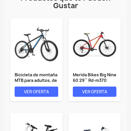
Gustar
Bicicleta de montaña
Merida Bikes Big Nine
MTB para adultos, de
60 29´´ Rd-m370
acero...
2024 Mtb...
VER OFERTA
VER OFERTA