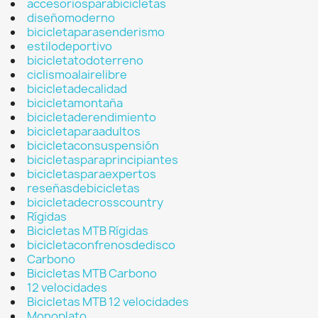
accesoriosparabicicletas
diseñomoderno
bicicletaparasenderismo
estilodeportivo
bicicletatodoterreno
ciclismoalairelibre
bicicletadecalidad
bicicletamontaña
bicicletaderendimiento
bicicletaparaadultos
bicicletaconsuspensión
bicicletasparaprincipiantes
bicicletasparaexpertos
reseñasdebicicletas
bicicletadecrosscountry
Rígidas
Bicicletas MTB Rígidas
bicicletaconfrenosdedisco
Carbono
Bicicletas MTB Carbono
12 velocidades
Bicicletas MTB 12 velocidades
Monoplato