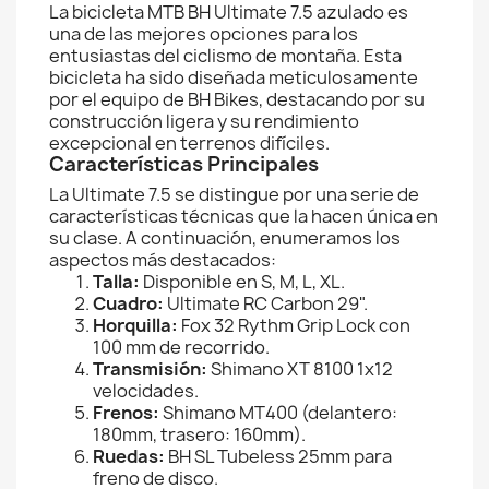
La bicicleta MTB BH Ultimate 7.5 azulado es
una de las mejores opciones para los
entusiastas del ciclismo de montaña. Esta
bicicleta ha sido diseñada meticulosamente
por el equipo de BH Bikes, destacando por su
construcción ligera y su rendimiento
excepcional en terrenos difíciles.
Características Principales
La Ultimate 7.5 se distingue por una serie de
características técnicas que la hacen única en
su clase. A continuación, enumeramos los
aspectos más destacados:
Talla:
Disponible en S, M, L, XL.
Cuadro:
Ultimate RC Carbon 29".
Horquilla:
Fox 32 Rythm Grip Lock con
100 mm de recorrido.
Transmisión:
Shimano XT 8100 1x12
velocidades.
Frenos:
Shimano MT400 (delantero:
180mm, trasero: 160mm).
Ruedas:
BH SL Tubeless 25mm para
freno de disco.