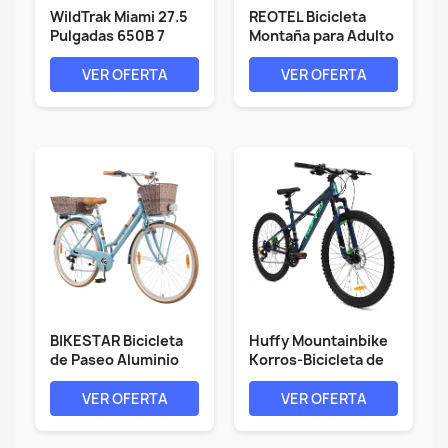
WildTrak Miami 27.5
REOTEL Bicicleta
Pulgadas 650B 7
Montaña para Adulto
velocidades...
Hombre...
VER OFERTA
VER OFERTA
BIKESTAR Bicicleta
Huffy Mountainbike
de Paseo Aluminio
Korros-Bicicleta de
26" 28"...
montaña...
VER OFERTA
VER OFERTA