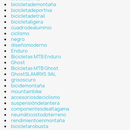
bicicletademontaña
bicicletadeportiva
bicicletadetrail
bicicletaligera
cuadrodealuminio
ciclismo
negro
diseñomoderno
Enduro
Bicicletas MTB Enduro
Ghost
Bicicletas MTB Ghost
GhostSLAMRX5.9AL
grisoscuro
bicidemontaña
mountainbike
accesoriosdeciclismo
suspensióndelantera
componentesdealtagama
neumáticostodoterreno
rendimientoenmontaña
bicicletarobusta