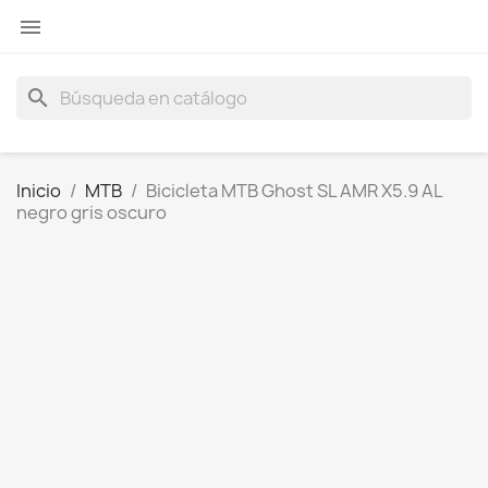

search
Inicio
MTB
Bicicleta MTB Ghost SL AMR X5.9 AL
negro gris oscuro