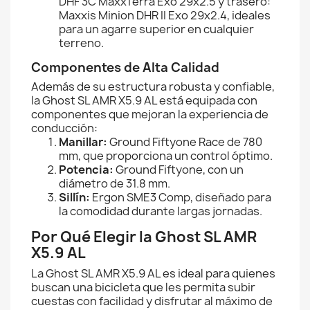
DHF 3C MaxxTerra Exo 29x2.5 y trasero:
Maxxis Minion DHR II Exo 29x2.4, ideales
para un agarre superior en cualquier
terreno.
Componentes de Alta Calidad
Además de su estructura robusta y confiable,
la Ghost SL AMR X5.9 AL está equipada con
componentes que mejoran la experiencia de
conducción:
Manillar:
Ground Fiftyone Race de 780
mm, que proporciona un control óptimo.
Potencia:
Ground Fiftyone, con un
diámetro de 31.8 mm.
Sillín:
Ergon SME3 Comp, diseñado para
la comodidad durante largas jornadas.
Por Qué Elegir la Ghost SL AMR
X5.9 AL
La Ghost SL AMR X5.9 AL es ideal para quienes
buscan una bicicleta que les permita subir
cuestas con facilidad y disfrutar al máximo de