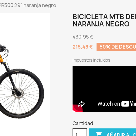
 PR500 29" naranja negro
BICICLETA MTB DE
NARANJA NEGRO
430,95 €
215,48 €
50% DE DESC
Impuestos incluidos
Cantidad

AÑADIR AL 