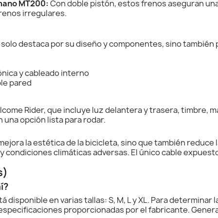
imano MT200:
Con doble pistón, estos frenos aseguran una
renos irregulares.
 solo destaca por su diseño y componentes, sino también p
ónica y cableado interno
ble pared
lcome Rider, que incluye luz delantera y trasera, timbre, 
 una opción lista para rodar.
 mejora la estética de la bicicleta, sino que también reduc
 condiciones climáticas adversas. El único cable expuesto es
s)
í?
 disponible en varias tallas: S, M, L y XL. Para determinar
as especificaciones proporcionadas por el fabricante. Gene