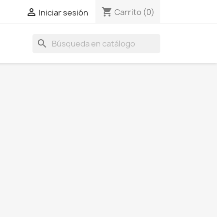
shopping_cart

Carrito
(0)
Iniciar sesión
search