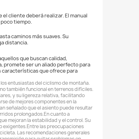
el cliente deberá realizar. El manual
n poco tiempo.
hasta caminos más suaves. Su
a distancia.
aquellos que buscan calidad,
, promete ser un aliado perfecto para
 características que ofrece para
los entusiastas del ciclismo de montaña.
no también funcional en terrenos difíciles.
es, y su ligereza relativa, facilitando
iarse de mejores componentes en la
an señalado que el asiento puede resultar
orridos prolongados.En cuanto a
e mejoran la estabilidad y el control. Su
do exigentes.Entre las preocupaciones
icicleta. Las recomendaciones generales
transmisión para evitar problemas en