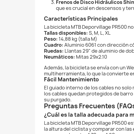
Frenos de Disco Hidráulicos Sh
que es crucial en descensos y ter
Características Principales
La bicicleta MTB Deporvillage PR500 no
Tallas disponibles:
S, M, L, XL
Peso:
14,88 kg (talla M)
Cuadro:
Aluminio 6061 con dirección c
Ruedas:
Llantas 29" de aluminio de do
Neumáticos:
Mitas 29x2.10
Además, la bicicleta se envía con un We
multiherramienta, lo que la convierte en
Fácil Mantenimiento
El guiado interno de los cables no solo
los cables quedan protegidos de barro y
su purgado.
Preguntas Frecuentes (FAQ
¿Cuál es la talla adecuada para m
La bicicleta MTB Deporvillage PR500 está
la altura del ciclista y comparar con l