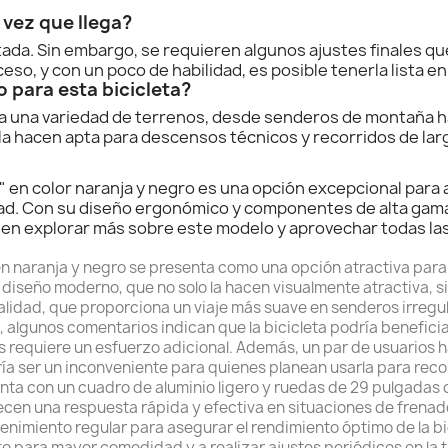
a vez que llega?
da. Sin embargo, se requieren algunos ajustes finales que 
ceso, y con un poco de habilidad, es posible tenerla lista e
 para esta bicicleta?
ra una variedad de terrenos, desde senderos de montaña 
a hacen apta para descensos técnicos y recorridos de larg
" en color naranja y negro es una opción excepcional para 
dad. Con su diseño ergonómico y componentes de alta gama
 en explorar más sobre este modelo y aprovechar todas las
n naranja y negro se presenta como una opción atractiva para 
diseño moderno, que no solo la hacen visualmente atractiva, si
idad, que proporciona un viaje más suave en senderos irregular
 algunos comentarios indican que la bicicleta podría benefic
 requiere un esfuerzo adicional. Además, un par de usuarios h
ría ser un inconveniente para quienes planean usarla para rec
ta con un cuadro de aluminio ligero y ruedas de 29 pulgadas qu
recen una respuesta rápida y efectiva en situaciones de frena
enimiento regular para asegurar el rendimiento óptimo de la b
o para mayor comodidad y a realizar ajustes periódicos en la 