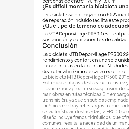
personas de entre 1.70 m y 1.80 m.
¿Es difícil montar la bicicleta un
La bicicleta se entrega en un 85% monta
de reparación incluido facilita este pro
¿Qué tipo de terreno es adecuado
La MTB Deporvillage PR500 es ideal pa
suspensión y componentes de calidad l
Conclusión
La bicicleta MTB Deporvillage PR500 29
rendimiento y confort en una sola uni
tus aventuras en la montaña. No dudes
disfrutar al máximo de cada recorrido.
La bicicleta MTB Deporvillage PR500 29" e
Entre sus ventajas, destaca su robustez y 
Los usuarios aprecian su suspensión de cal
maniobras en rutas técnicas.Sin embargo,
transmisión, ya que en subidas empinadas
incómodo en trayectos largos, lo que pod
características destacadas, la PR500 cuen
diseño incluye frenos hidráulicos, que of
comunes, resalta la necesidad de un mant
apuntan a considerar un cambio de asient