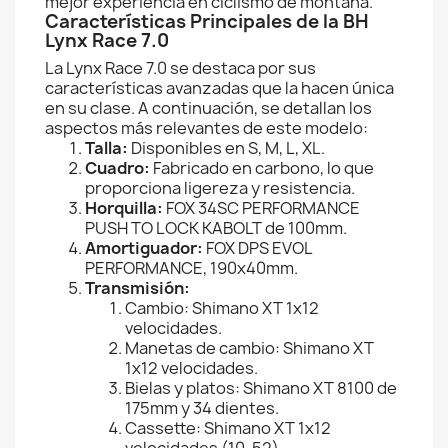
mejor experiencia en ciclismo de montaña.
Características Principales de la BH
Lynx Race 7.0
La Lynx Race 7.0 se destaca por sus
características avanzadas que la hacen única
en su clase. A continuación, se detallan los
aspectos más relevantes de este modelo:
Talla:
Disponibles en S, M, L, XL.
Cuadro:
Fabricado en carbono, lo que
proporciona ligereza y resistencia.
Horquilla:
FOX 34SC PERFORMANCE
PUSH TO LOCK KABOLT de 100mm.
Amortiguador:
FOX DPS EVOL
PERFORMANCE, 190x40mm.
Transmisión:
Cambio: Shimano XT 1x12
velocidades.
Manetas de cambio: Shimano XT
1x12 velocidades.
Bielas y platos: Shimano XT 8100 de
175mm y 34 dientes.
Cassette: Shimano XT 1x12