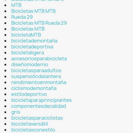
MTB
Bicicletas MTB MTB
Rueda 29
Bicicletas MTB Rueda 29
Bicicletas MTB
bicicletaMTB
bicicletademontaña
bicicletadeportiva
bicicletaligera
accesoriosparabicicleta
diseñomoderno
bicicletasparaadultos
suspensióndelantera
rendimientoenmontaña
ciclismodemontaña
estilodeportivo
bicicletaparaprincipiantes
componentesdecalidad
gris
bicicletasparaciclistas
bicicletaversátil
bicicletasconestilo