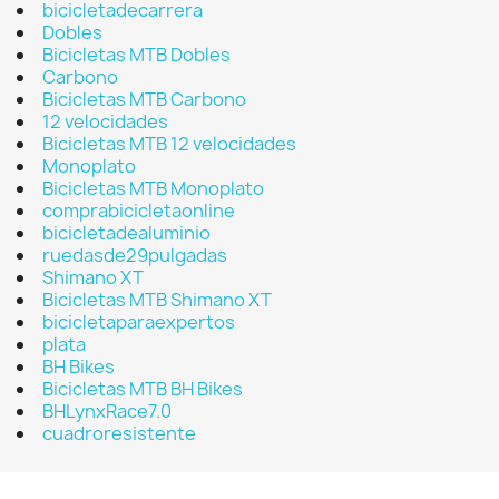
bicicletadecarrera
Dobles
Bicicletas MTB Dobles
Carbono
Bicicletas MTB Carbono
12 velocidades
Bicicletas MTB 12 velocidades
Monoplato
Bicicletas MTB Monoplato
comprabicicletaonline
bicicletadealuminio
ruedasde29pulgadas
Shimano XT
Bicicletas MTB Shimano XT
bicicletaparaexpertos
plata
BH Bikes
Bicicletas MTB BH Bikes
BHLynxRace7.0
cuadroresistente