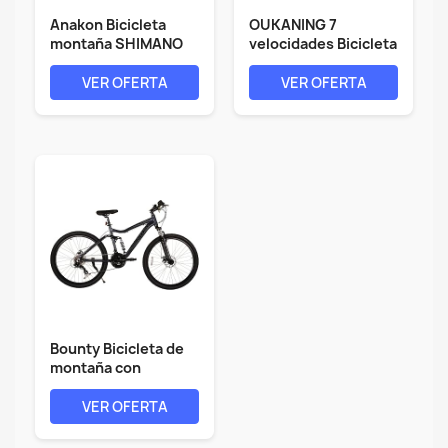
Anakon Bicicleta
OUKANING 7
montaña SHIMANO
velocidades Bicicleta
PREMIUM 27.5",...
de montaña de...
VER OFERTA
VER OFERTA
Bounty Bicicleta de
montaña con
suspensión...
VER OFERTA