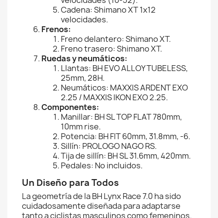
velocidades (10-52).
Cadena: Shimano XT 1x12
velocidades.
Frenos:
Freno delantero: Shimano XT.
Freno trasero: Shimano XT.
Ruedas y neumáticos:
Llantas: BH EVO ALLOY TUBELESS,
25mm, 28H.
Neumáticos: MAXXIS ARDENT EXO
2.25 / MAXXIS IKON EXO 2.25.
Componentes:
Manillar: BH SL TOP FLAT 780mm,
10mm rise.
Potencia: BH FIT 60mm, 31.8mm, -6.
Sillín: PROLOGO NAGO RS.
Tija de sillín: BH SL 31.6mm, 420mm.
Pedales: No incluidos.
Un Diseño para Todos
La geometría de la BH Lynx Race 7.0 ha sido
cuidadosamente diseñada para adaptarse
tanto a ciclistas masculinos como femeninos.