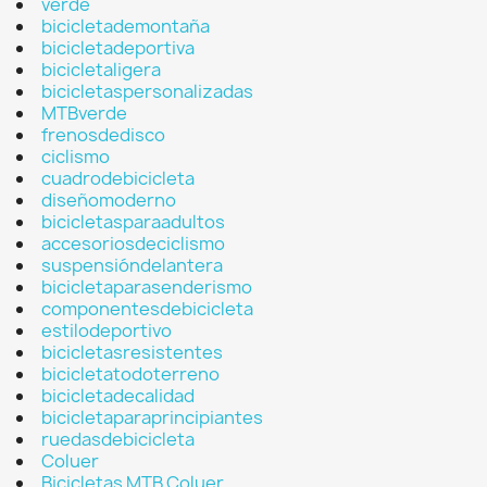
verde
bicicletademontaña
bicicletadeportiva
bicicletaligera
bicicletaspersonalizadas
MTBverde
frenosdedisco
ciclismo
cuadrodebicicleta
diseñomoderno
bicicletasparaadultos
accesoriosdeciclismo
suspensióndelantera
bicicletaparasenderismo
componentesdebicicleta
estilodeportivo
bicicletasresistentes
bicicletatodoterreno
bicicletadecalidad
bicicletaparaprincipiantes
ruedasdebicicleta
Coluer
Bicicletas MTB Coluer