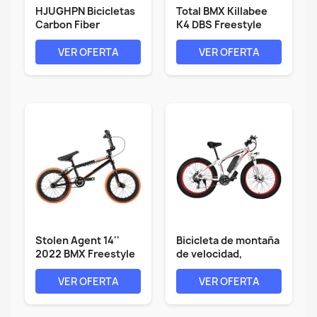
HJUGHPN Bicicletas
Total BMX Killabee
Carbon Fiber
K4 DBS Freestyle
Mountain Bike...
BMX Cuadro...
VER OFERTA
VER OFERTA
Stolen Agent 14''
Bicicleta de montaña
2022 BMX Freestyle
de velocidad,
(14.6" -...
bicicleta de...
VER OFERTA
VER OFERTA