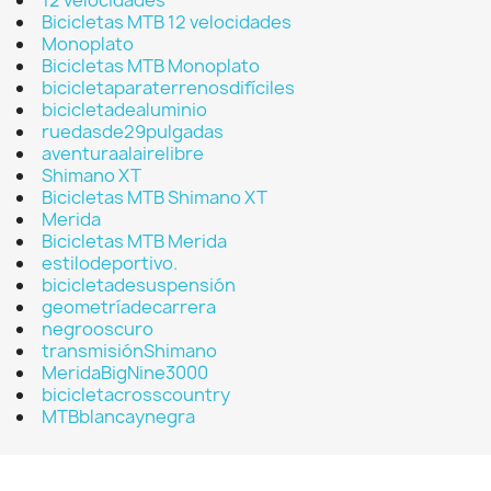
12 velocidades
Bicicletas MTB 12 velocidades
Monoplato
Bicicletas MTB Monoplato
bicicletaparaterrenosdifíciles
bicicletadealuminio
ruedasde29pulgadas
aventuraalairelibre
Shimano XT
Bicicletas MTB Shimano XT
Merida
Bicicletas MTB Merida
estilodeportivo.
bicicletadesuspensión
geometríadecarrera
negrooscuro
transmisiónShimano
MeridaBigNine3000
bicicletacrosscountry
MTBblancaynegra