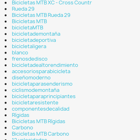
Bicicletas MTB XC - Cross Countr
Rueda 29
Bicicletas MTB Rueda 29
Bicicletas MTB
bicicletaMTB
bicicletademontaña
bicicletadeportiva
bicicletaligera
blanco
frenosdedisco
bicicletadealtorendimiento
accesoriosparabicicleta
diseñomoderno
bicicletaparasenderismo
ciclismodemontaña
bicicletaparaprincipiantes
bicicletaresistente
componentesdecalidad
Rígidas
Bicicletas MTB Rígidas
Carbono
Bicicletas MTB Carbono