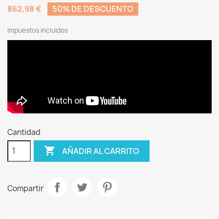
862,98 €
50% DE DESCUENTO
Impuestos incluidos
Cantidad

AÑADIR AL CARRITO
Compartir