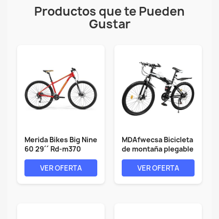
Productos que te Pueden
Gustar
Merida Bikes Big Nine
MDAfwecsa Bicicleta
60 29´´ Rd-m370
de montaña plegable
2024 Mtb...
de 21...
VER OFERTA
VER OFERTA