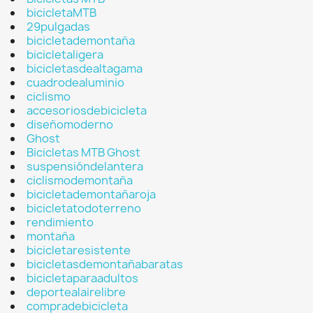
bicicletaMTB
29pulgadas
bicicletademontaña
bicicletaligera
bicicletasdealtagama
cuadrodealuminio
ciclismo
accesoriosdebicicleta
diseñomoderno
Ghost
Bicicletas MTB Ghost
suspensióndelantera
ciclismodemontaña
bicicletademontañaroja
bicicletatodoterreno
rendimiento
montaña
bicicletaresistente
bicicletasdemontañabaratas
bicicletaparaadultos
deportealairelibre
compradebicicleta