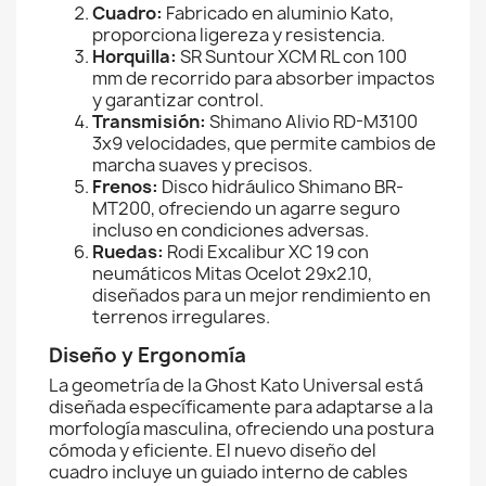
Cuadro:
Fabricado en aluminio Kato,
proporciona ligereza y resistencia.
Horquilla:
SR Suntour XCM RL con 100
mm de recorrido para absorber impactos
y garantizar control.
Transmisión:
Shimano Alivio RD-M3100
3x9 velocidades, que permite cambios de
marcha suaves y precisos.
Frenos:
Disco hidráulico Shimano BR-
MT200, ofreciendo un agarre seguro
incluso en condiciones adversas.
Ruedas:
Rodi Excalibur XC 19 con
neumáticos Mitas Ocelot 29x2.10,
diseñados para un mejor rendimiento en
terrenos irregulares.
Diseño y Ergonomía
La geometría de la Ghost Kato Universal está
diseñada específicamente para adaptarse a la
morfología masculina, ofreciendo una postura
cómoda y eficiente. El nuevo diseño del
cuadro incluye un guiado interno de cables