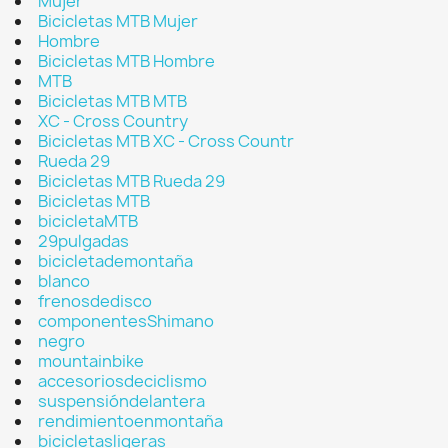
Mujer
Bicicletas MTB Mujer
Hombre
Bicicletas MTB Hombre
MTB
Bicicletas MTB MTB
XC - Cross Country
Bicicletas MTB XC - Cross Countr
Rueda 29
Bicicletas MTB Rueda 29
Bicicletas MTB
bicicletaMTB
29pulgadas
bicicletademontaña
blanco
frenosdedisco
componentesShimano
negro
mountainbike
accesoriosdeciclismo
suspensióndelantera
rendimientoenmontaña
bicicletasligeras