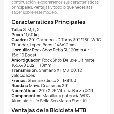
continuación, exploraremos sus características
principales, ventajas y todo lo que necesitas
saber sobre este modelo.
Características Principales
Talla:
S, M, L, XL
Peso:
11,50 kg
Cuadro:
29" Carbono UD Toray 30T/T80, WRC
Thunder, taper, Boost 148x12mm
Horquilla:
Rock Shox Reba RL 120mm Air
15x110 Boost
Amortiguador:
Rock Shox Deluxe Ultimate
165X40 DB2T 110mm
Transmisión:
Shimano XT M8100, 12
velocidades
Frenos:
Shimano disco XT M8100
Ruedas:
Mavic Crossmax 29"
Neumáticos:
29"x2,25 Vittoria Barzo XCR
Componentes:
Manillar y potencia WRC
Aluminio, sillín Selle San Marco Shortift
Ventajas de la Bicicleta MTB