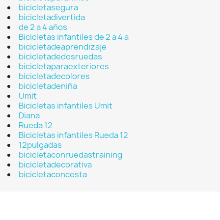
bicicletasegura
bicicletadivertida
de 2 a 4 años
Bicicletas infantiles de 2 a 4 a
bicicletadeaprendizaje
bicicletadedosruedas
bicicletaparaexteriores
bicicletadecolores
bicicletadeniña
Umit
Bicicletas infantiles Umit
Diana
Rueda 12
Bicicletas infantiles Rueda 12
12pulgadas
bicicletaconruedastraining
bicicletadecorativa
bicicletaconcesta