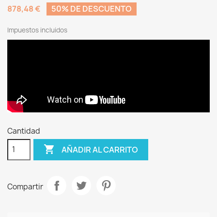
878,48 €
50% DE DESCUENTO
Impuestos incluidos
Cantidad

AÑADIR AL CARRITO
Compartir