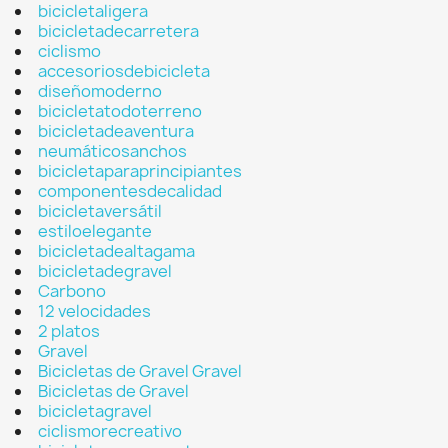
bicicletaligera
bicicletadecarretera
ciclismo
accesoriosdebicicleta
diseñomoderno
bicicletatodoterreno
bicicletadeaventura
neumáticosanchos
bicicletaparaprincipiantes
componentesdecalidad
bicicletaversátil
estiloelegante
bicicletadealtagama
bicicletadegravel
Carbono
12 velocidades
2 platos
Gravel
Bicicletas de Gravel Gravel
Bicicletas de Gravel
bicicletagravel
ciclismorecreativo