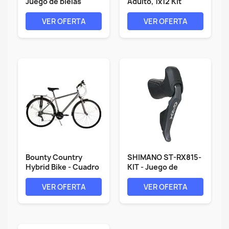
Juego de bielas
Adulto, 1x12 Kit
Gravel GRX...
Freno Idraulico...
VER OFERTA
VER OFERTA
Bounty Country
SHIMANO ST-RX815-
Hybrid Bike - Cuadro
KIT - Juego de
de aleación...
Frenos de Disco...
VER OFERTA
VER OFERTA