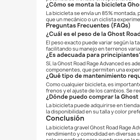
¿Cómo se monta la bicicleta Gh
La bicicleta se envía un 85% montada, 
que un mecánico o un ciclista experime
Preguntas Frecuentes (FAQs)
¿Cuál es el peso de la Ghost Ro
El peso exacto puede variar según la ta
facilitando su manejo en terrenos vari
¿Es adecuada para principiantes
Sí, la Ghost Road Rage Advanced es adecu
componentes, que permiten una experi
¿Qué tipo de mantenimiento req
Como cualquier bicicleta, es importante
frenos y el ajuste de los cambios. Se r
¿Dónde puedo comprar la Ghost
La bicicleta puede adquirirse en tienda
la disponibilidad en su talla y color pref
Conclusión
La bicicleta gravel Ghost Road Rage Ad
rendimiento y comodidad en diversas su
solo es perfecta para aventuras en la n