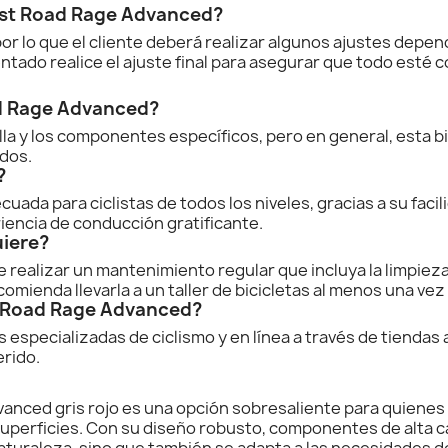
ost Road Rage Advanced?
por lo que el cliente deberá realizar algunos ajustes dep
ntado realice el ajuste final para asegurar que todo esté
ad Rage Advanced?
lla y los componentes específicos, pero en general, esta bi
ados.
?
ada para ciclistas de todos los niveles, gracias a su facil
encia de conducción gratificante.
uiere?
 realizar un mantenimiento regular que incluya la limpieza d
ecomienda llevarla a un taller de bicicletas al menos una v
 Road Rage Advanced?
s especializadas de ciclismo y en línea a través de tiendas
erido.
vanced gris rojo es una opción sobresaliente para quienes
perficies. Con su diseño robusto, componentes de alta cali
aturaleza, sino que también se adapta a las necesidades de