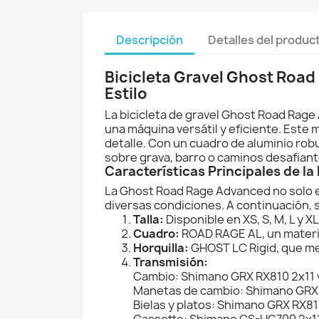
Descripción
Detalles del produc
Bicicleta Gravel Ghost Roa
Estilo
La bicicleta de gravel Ghost Road Rage
una máquina versátil y eficiente. Este
detalle. Con un cuadro de aluminio robu
sobre grava, barro o caminos desafiant
Características Principales de l
La Ghost Road Rage Advanced no solo es
diversas condiciones. A continuación, 
Talla:
Disponible en XS, S, M, L y 
Cuadro:
ROAD RAGE AL, un materia
Horquilla:
GHOST LC Rigid, que mej
Transmisión:
Cambio: Shimano GRX RX810 2x11 
Manetas de cambio: Shimano GRX 
Bielas y platos: Shimano GRX RX81
Cassette: Shimano CS-HG700 2x11 