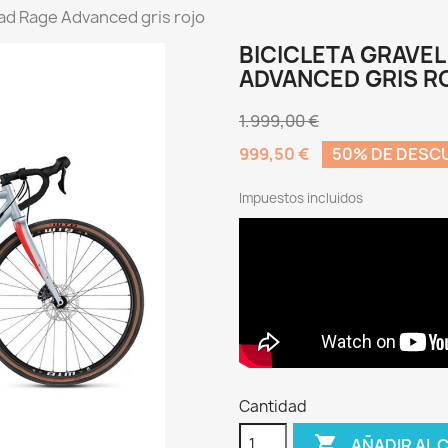
oad Rage Advanced gris rojo
BICICLETA GRAVE
ADVANCED GRIS R
1.999,00 €
999,50 €
50% DE DESC
Impuestos incluidos
Cantidad

AÑADIR AL 