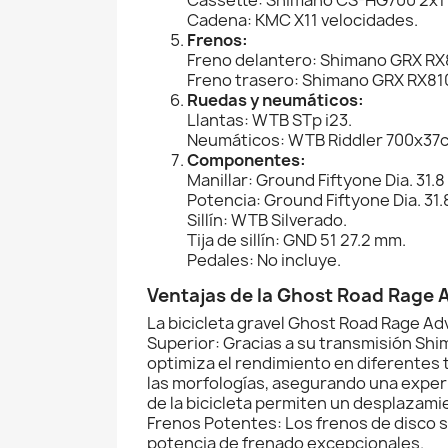
Cadena: KMC X11 velocidades.
Frenos:
Freno delantero: Shimano GRX RX
Freno trasero: Shimano GRX RX81
Ruedas y neumáticos:
Llantas: WTB STp i23.
Neumáticos: WTB Riddler 700x37c,
Componentes:
Manillar: Ground Fiftyone Dia. 31.
Potencia: Ground Fiftyone Dia. 31
Sillín: WTB Silverado.
Tija de sillín: GND 51 27.2 mm.
Pedales: No incluye.
Ventajas de la Ghost Road Rage
La bicicleta gravel Ghost Road Rage A
Superior: Gracias a su transmisión Shi
optimiza el rendimiento en diferentes 
las morfologías, asegurando una experi
de la bicicleta permiten un desplazami
Frenos Potentes: Los frenos de disco 
potencia de frenado excepcionales.