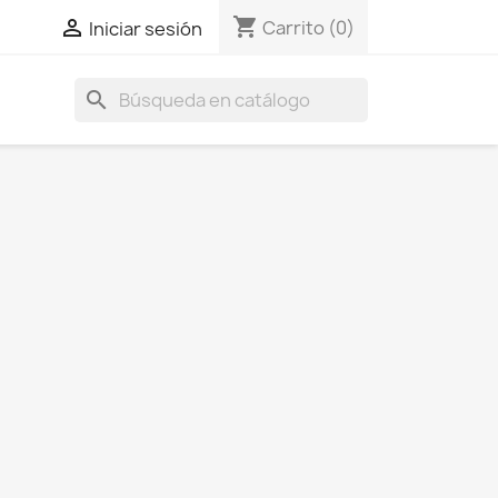
shopping_cart

Carrito
(0)
Iniciar sesión
search