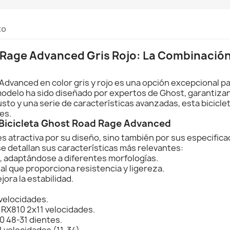
to
d Rage Advanced Gris Rojo: La Combinación
 Advanced en color gris y rojo es una opción excepcional p
 modelo ha sido diseñado por expertos de Ghost, garantizan
sto y una serie de características avanzadas, esta biciclet
es.
a Bicicleta Ghost Road Rage Advanced
 atractiva por su diseño, sino también por sus especificac
se detallan sus características más relevantes:
XL, adaptándose a diferentes morfologías.
l que proporciona resistencia y ligereza.
ora la estabilidad.
velocidades.
RX810 2x11 velocidades.
0 48-31 dientes.
velocidades (11-34).