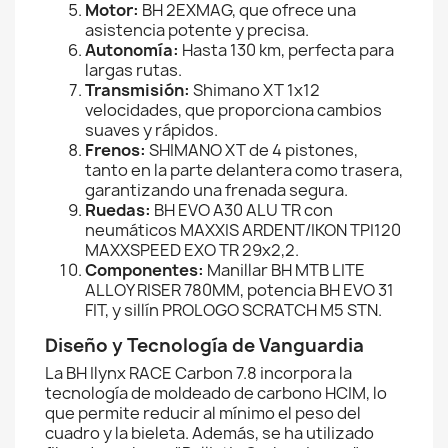
Motor:
BH 2EXMAG, que ofrece una
asistencia potente y precisa.
Autonomía:
Hasta 130 km, perfecta para
largas rutas.
Transmisión:
Shimano XT 1x12
velocidades, que proporciona cambios
suaves y rápidos.
Frenos:
SHIMANO XT de 4 pistones,
tanto en la parte delantera como trasera,
garantizando una frenada segura.
Ruedas:
BH EVO A30 ALU TR con
neumáticos MAXXIS ARDENT/IKON TPI120
MAXXSPEED EXO TR 29x2,2.
Componentes:
Manillar BH MTB LITE
ALLOY RISER 780MM, potencia BH EVO 31
FIT, y sillín PROLOGO SCRATCH M5 STN.
Diseño y Tecnología de Vanguardia
La BH Ilynx RACE Carbon 7.8 incorpora la
tecnología de moldeado de carbono HCIM, lo
que permite reducir al mínimo el peso del
cuadro y la bieleta. Además, se ha utilizado