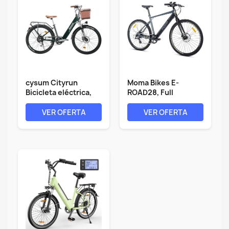
cysum Cityrun
Moma Bikes E-
Bicicleta eléctrica,
ROAD28, Full
26'' City...
Shimano Altus 8v,...
VER OFERTA
VER OFERTA