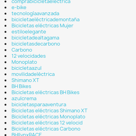
comprabicicletaeléctrica
e-bike
tecnologíaavanzada
bicicletaeléctricademontaña
Bicicletas eléctricas Mujer
estiloelegante
bicicletadealtagama
bicicletasdecarbono
Carbono
12 velocidades
Monoplato
bicicletaazul
movilidadeléctrica
Shimano XT
BH Bikes
Bicicletas eléctricas BH Bikes
azulcrema
bicicletasparaaventura
Bicicletas eléctricas Shimano XT
Bicicletas eléctricas Monoplato
Bicicletas eléctricas 12 velocid
Bicicletas eléctricas Carbono
BHIlynxRACE