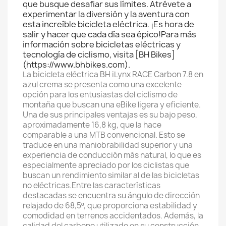
que busque desafiar sus límites. Atrévete a
experimentar la diversión y la aventura con
esta increíble bicicleta eléctrica. ¡Es hora de
salir y hacer que cada día sea épico!Para más
información sobre bicicletas eléctricas y
tecnología de ciclismo, visita [BH Bikes]
(https://www.bhbikes.com).
La bicicleta eléctrica BH iLynx RACE Carbon 7.8 en
azul crema se presenta como una excelente
opción para los entusiastas del ciclismo de
montaña que buscan una eBike ligera y eficiente.
Una de sus principales ventajas es su bajo peso,
aproximadamente 16,8 kg, que la hace
comparable a una MTB convencional. Esto se
traduce en una maniobrabilidad superior y una
experiencia de conducción más natural, lo que es
especialmente apreciado por los ciclistas que
buscan un rendimiento similar al de las bicicletas
no eléctricas.Entre las características
destacadas se encuentra su ángulo de dirección
relajado de 68,5º, que proporciona estabilidad y
comodidad en terrenos accidentados. Además, la
calidad del carbono utilizado en su construcción