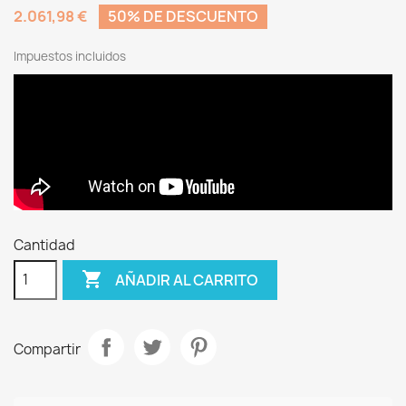
2.061,98 €
50% DE DESCUENTO
Impuestos incluidos
Cantidad

AÑADIR AL CARRITO
Compartir