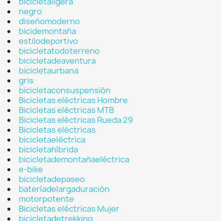
bicicletaligera
negro
diseñomoderno
bicidemontaña
estilodeportivo
bicicletatodoterreno
bicicletadeaventura
bicicletaurbana
gris
bicicletaconsuspensión
Bicicletas eléctricas Hombre
Bicicletas eléctricas MTB
Bicicletas eléctricas Rueda 29
Bicicletas eléctricas
bicicletaeléctrica
bicicletahíbrida
bicicletademontañaeléctrica
e-bike
bicicletadepaseo
bateríadelargaduración
motorpotente
Bicicletas eléctricas Mujer
bicicletadetrekking