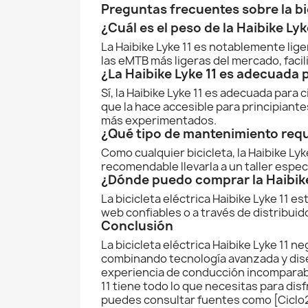
Preguntas frecuentes sobre la bic
¿Cuál es el peso de la Haibike Lyk
La Haibike Lyke 11 es notablemente lige
las eMTB más ligeras del mercado, facil
¿La Haibike Lyke 11 es adecuada 
Sí, la Haibike Lyke 11 es adecuada para 
que la hace accesible para principiante
más experimentados.
¿Qué tipo de mantenimiento requi
Como cualquier bicicleta, la Haibike Lyk
recomendable llevarla a un taller espec
¿Dónde puedo comprar la Haibike
La bicicleta eléctrica Haibike Lyke 11 
web confiables o a través de distribuid
Conclusión
La bicicleta eléctrica Haibike Lyke 11 
combinando tecnología avanzada y dise
experiencia de conducción incomparabl
11 tiene todo lo que necesitas para dis
puedes consultar fuentes como [Ciclo