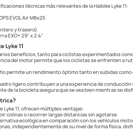
icaciones técnicas más relevantes de la Haibike Lyke 11:
 DPS EVOL Air M8x25
ntero y trasero)
ra EXO+ 29" x 2.4"
e Lyke 11
arios beneficios, tanto para ciclistas experimentados como
ncia del motor permite que los ciclistas se enfrenten a ru
ño permite un rendimiento óptimo tanto en subidas como 
uadro ligero contribuyen a una experiencia de conducción
e de la bicicleta asegura que se vea bien mientras se disf
trica?
ke Lyke 11, ofrecen múltiples ventajas:
bir colinas o recorrer largas distancias sin agotarse.
ernativa ecológica en comparación con los vehículos moto
as, independientemente de su nivel de forma física, disfr