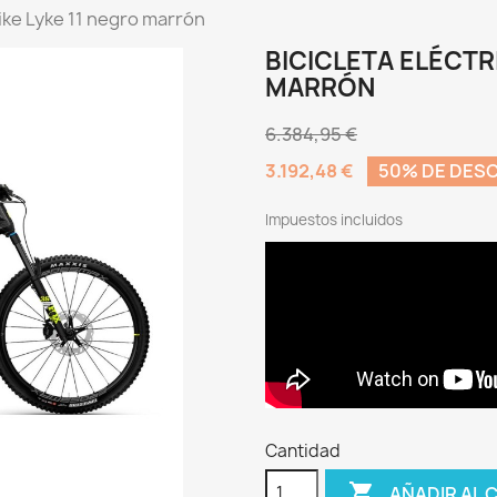
bike Lyke 11 negro marrón
BICICLETA ELÉCTR
MARRÓN
6.384,95 €
3.192,48 €
50% DE DES
Impuestos incluidos
Cantidad

AÑADIR AL 