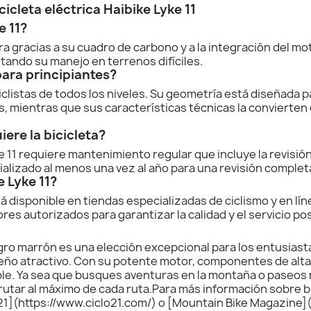
icleta eléctrica Haibike Lyke 11
e 11?
ra gracias a su cuadro de carbono y a la integración del mot
itando su manejo en terrenos difíciles.
para principiantes?
ciclistas de todos los niveles. Su geometría está diseñada 
s, mientras que sus características técnicas la convierten
ere la bicicleta?
e 11 requiere mantenimiento regular que incluye la revisión
ializado al menos una vez al año para una revisión complet
 Lyke 11?
está disponible en tiendas especializadas de ciclismo y en l
ores autorizados para garantizar la calidad y el servicio po
negro marrón es una elección excepcional para los entusiast
ño atractivo. Con su potente motor, componentes de alta c
e. Ya sea que busques aventuras en la montaña o paseos re
frutar al máximo de cada ruta.Para más información sobre bi
21](https://www.ciclo21.com/) o [Mountain Bike Magazine