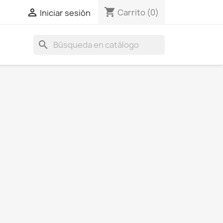
shopping_cart

Carrito
(0)
Iniciar sesión
search