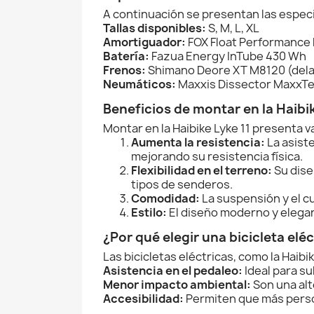
A continuación se presentan las especif
Tallas disponibles:
S, M, L, XL
Amortiguador:
FOX Float Performance
Batería:
Fazua Energy InTube 430 Wh
Frenos:
Shimano Deore XT M8120 (dela
Neumáticos:
Maxxis Dissector MaxxTer
Beneficios de montar en la Haibik
Montar en la Haibike Lyke 11 presenta v
Aumenta la resistencia:
La asiste
mejorando su resistencia física.
Flexibilidad en el terreno:
Su dise
tipos de senderos.
Comodidad:
La suspensión y el c
Estilo:
El diseño moderno y elegant
¿Por qué elegir una bicicleta eléc
Las bicicletas eléctricas, como la Haibi
Asistencia en el pedaleo:
Ideal para su
Menor impacto ambiental:
Son una alt
Accesibilidad:
Permiten que más person