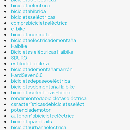
bicicletaeléctrica
bicicletahíbrida
bicicletaseléctricas
comprabicicletaeléctrica
e-bike
bicicletaconmotor
bicicletaeléctricademontaña
Haibike
Bicicletas eléctricas Haibike
SDURO
estilodebicicleta
bicicletademontañamarrón
HardSeven6.0
bicicletadepaseoeléctrica
bicicletasdemontañaHaibike
bicicletaseléctricasHaibike
rendimientodebicicletaseléctrica
característicasdebicicletaseléct
potenciademotor
autonomíabicicletaeléctrica
bicicletaparatrails
bicicletaurbanaeléctrica.