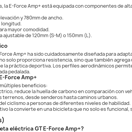
s, la E-Force Amp+ está equipada con componentes de alta
elevación y 780mm de ancho.
longitud.
para mayor comodidad.
a ajustable de 120mm (S-M) o 150mm (L).
ico
 E-Force Amp+ ha sido cuidadosamente diseñada para adapta
no solo proporciona resistencia, sino que también agrega 
la práctica deportiva. Los perfiles aerodinámicos permiten 
ada pedalada.
a E-Force Amp+
múltiples beneficios:
trico, reduce la huella de carbono en comparación con ve
es terrenos, desde senderos hasta caminos urbanos.
a del ciclismo a personas de diferentes niveles de habilidad.
vo la convierte en una bicicleta que no solo es funcional, 
s)
cleta eléctrica GT E-Force Amp+?