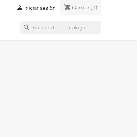
shopping_cart

Carrito
(0)
Iniciar sesión
search