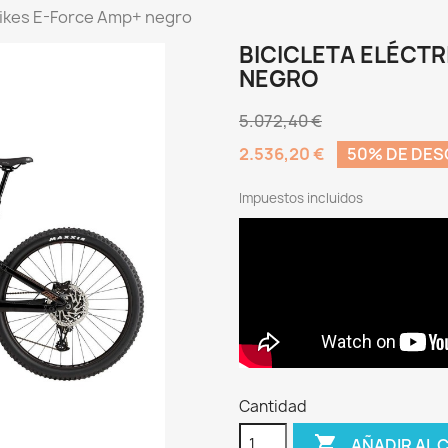
 Bikes E-Force Amp+ negro
BICICLETA ELÉCTR
NEGRO
5.072,40 €
2.536,20 €
50% DE DE
Impuestos incluidos
Cantidad

AÑADIR AL 