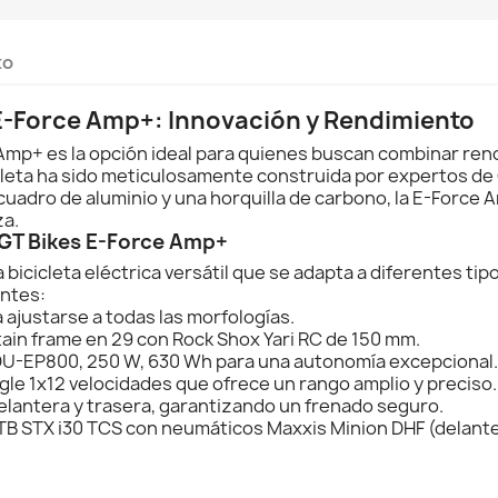
to
s E-Force Amp+: Innovación y Rendimiento
e Amp+ es la opción ideal para quienes buscan combinar ren
cleta ha sido meticulosamente construida por expertos de
uadro de aluminio y una horquilla de carbono, la E-Force 
za.
a GT Bikes E-Force Amp+
cicleta eléctrica versátil que se adapta a diferentes tipos
antes:
a ajustarse a todas las morfologías.
ain frame en 29 con Rock Shox Yari RC de 150 mm.
U-EP800, 250 W, 630 Wh para una autonomía excepcional.
e 1x12 velocidades que ofrece un rango amplio y preciso.
delantera y trasera, garantizando un frenado seguro.
B STX i30 TCS con neumáticos Maxxis Minion DHF (delantero