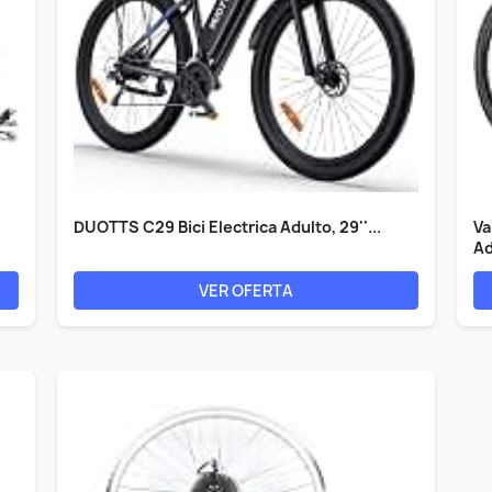
DUOTTS C29 Bici Electrica Adulto, 29''...
Va
Ad
VER OFERTA