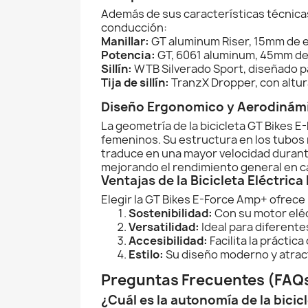
Además de sus características técnica
conducción:
Manillar:
GT aluminum Riser, 15mm de 
Potencia:
GT, 6061 aluminum, 45mm de 
Sillín:
WTB Silverado Sport, diseñado 
Tija de sillín:
TranzX Dropper, con altur
Diseño Ergonomico y Aerodinám
La geometría de la bicicleta GT Bikes
femeninos. Su estructura en los tubos 
traduce en una mayor velocidad durante 
mejorando el rendimiento general en c
Ventajas de la Bicicleta Eléctric
Elegir la GT Bikes E-Force Amp+ ofrece 
Sostenibilidad:
Con su motor eléc
Versatilidad:
Ideal para diferent
Accesibilidad:
Facilita la práctic
Estilo:
Su diseño moderno y atracti
Preguntas Frecuentes (FAQ
¿Cuál es la autonomía de la bici