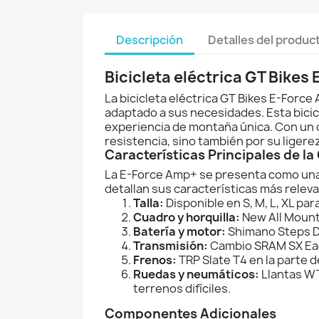
Descripción
Detalles del produc
Bicicleta eléctrica GT Bike
La bicicleta eléctrica GT Bikes E-Forc
adaptado a sus necesidades. Esta bici
experiencia de montaña única. Con un c
resistencia, sino también por su ligere
Características Principales de l
La E-Force Amp+ se presenta como una bi
detallan sus características más relev
Talla:
Disponible en S, M, L, XL par
Cuadro y horquilla:
New All Mount
Batería y motor:
Shimano Steps D
Transmisión:
Cambio SRAM SX Eagl
Frenos:
TRP Slate T4 en la parte 
Ruedas y neumáticos:
Llantas WT
terrenos difíciles.
Componentes Adicionales