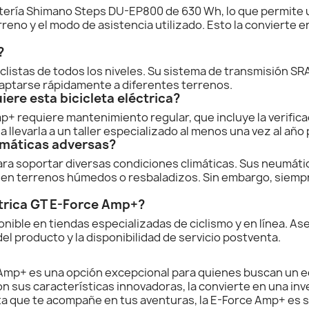
tería Shimano Steps DU-EP800 de 630 Wh, lo que permite 
reno y el modo de asistencia utilizado. Esto la convierte 
?
clistas de todos los niveles. Su sistema de transmisión SRA
daptarse rápidamente a diferentes terrenos.
ere esta bicicleta eléctrica?
p+ requiere mantenimiento regular, que incluye la verificac
nda llevarla a un taller especializado al menos una vez al a
imáticas adversas?
ara soportar diversas condiciones climáticas. Sus neumátic
 en terrenos húmedos o resbaladizos. Sin embargo, siemp
ctrica GT E-Force Amp+?
onible en tiendas especializadas de ciclismo y en línea. A
del producto y la disponibilidad de servicio postventa.
e Amp+ es una opción excepcional para quienes buscan un e
n sus características innovadoras, la convierte en una inv
eta que te acompañe en tus aventuras, la E-Force Amp+ es 