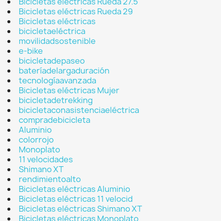
Bicicletas eléctricas Rueda 27.5
Bicicletas eléctricas Rueda 29
Bicicletas eléctricas
bicicletaeléctrica
movilidadsostenible
e-bike
bicicletadepaseo
bateríadelargaduración
tecnologíaavanzada
Bicicletas eléctricas Mujer
bicicletadetrekking
bicicletaconasistenciaeléctrica
compradebicicleta
Aluminio
colorrojo
Monoplato
11 velocidades
Shimano XT
rendimientoalto
Bicicletas eléctricas Aluminio
Bicicletas eléctricas 11 velocid
Bicicletas eléctricas Shimano XT
Bicicletas eléctricas Monoplato