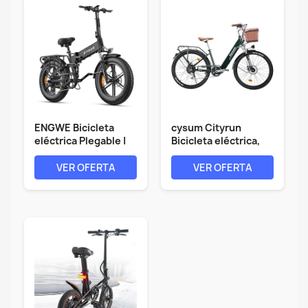
ENGWE Bicicleta
cysum Cityrun
eléctrica Plegable |
Bicicleta eléctrica,
832Wh 16AH...
26'' City...
VER OFERTA
VER OFERTA