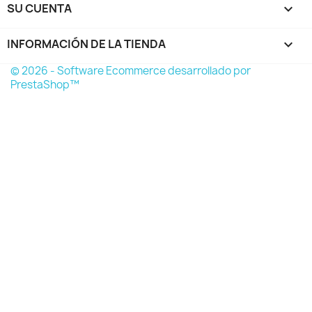
SU CUENTA

INFORMACIÓN DE LA TIENDA
keyboard_arrow_down
© 2026 - Software Ecommerce desarrollado por
PrestaShop™