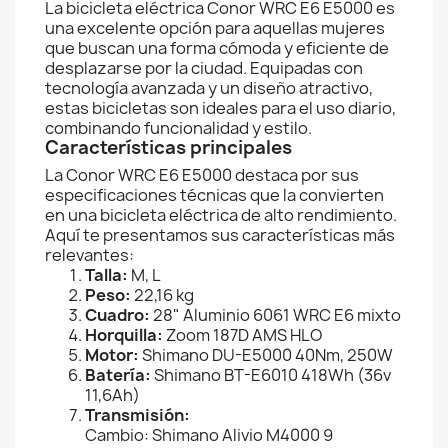
La bicicleta eléctrica Conor WRC E6 E5000 es
una excelente opción para aquellas mujeres
que buscan una forma cómoda y eficiente de
desplazarse por la ciudad. Equipadas con
tecnología avanzada y un diseño atractivo,
estas bicicletas son ideales para el uso diario,
combinando funcionalidad y estilo.
Características principales
La Conor WRC E6 E5000 destaca por sus
especificaciones técnicas que la convierten
en una bicicleta eléctrica de alto rendimiento.
Aquí te presentamos sus características más
relevantes:
Talla:
M, L
Peso:
22,16 kg
Cuadro:
28" Aluminio 6061 WRC E6 mixto
Horquilla:
Zoom 187D AMS HLO
Motor:
Shimano DU-E5000 40Nm, 250W
Batería:
Shimano BT-E6010 418Wh (36v
11,6Ah)
Transmisión:
Cambio: Shimano Alivio M4000 9