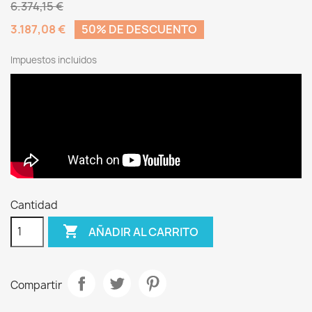
6.374,15 €
3.187,08 €
50% DE DESCUENTO
Impuestos incluidos
Cantidad

AÑADIR AL CARRITO
Compartir