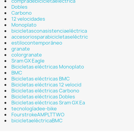
compradebicicletaeléctrica
Dobles
Carbono
12 velocidades
Monoplato
bicicletasconasistenciaeléctrica
accesoriosparabicicletaseléctric
estilocontemporáneo
granate
colorgranate
Sram GX Eagle
Bicicletas eléctricas Monoplato
BMC
Bicicletas eléctricas BMC
Bicicletas eléctricas 12 velocid
Bicicletas eléctricas Carbono
Bicicletas eléctricas Dobles
Bicicletas eléctricas Sram GX Ea
tecnologíadee-bike
FourstrokeAMPLTTWO
bicicletaeléctricaBMC