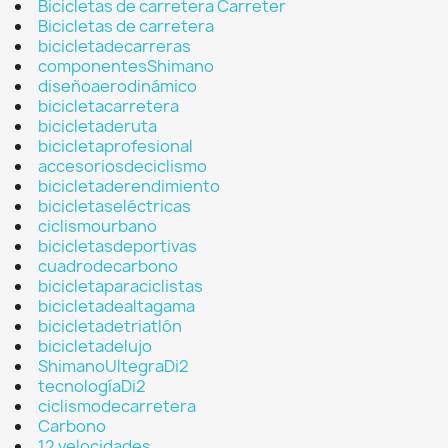
Bicicletas de carretera Carreter
Bicicletas de carretera
bicicletadecarreras
componentesShimano
diseñoaerodinámico
bicicletacarretera
bicicletaderuta
bicicletaprofesional
accesoriosdeciclismo
bicicletaderendimiento
bicicletaseléctricas
ciclismourbano
bicicletasdeportivas
cuadrodecarbono
bicicletaparaciclistas
bicicletadealtagama
bicicletadetriatlón
bicicletadelujo
ShimanoUltegraDi2
tecnologíaDi2
ciclismodecarretera
Carbono
12 velocidades