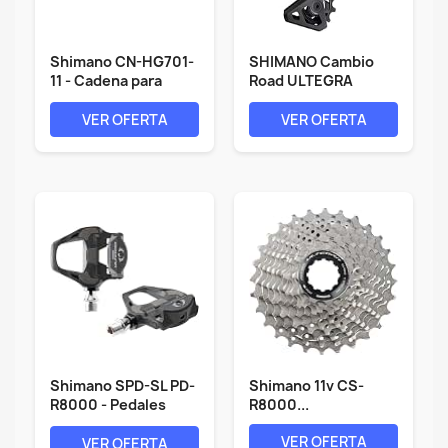
Shimano CN-HG701-
SHIMANO Cambio
11 - Cadena para
Road ULTEGRA
bicicleta...
R8050 2x11S
Gabbia...
VER OFERTA
VER OFERTA
Shimano SPD-SL PD-
Shimano 11v CS-
R8000 - Pedales
R8000...
para...
VER OFERTA
VER OFERTA