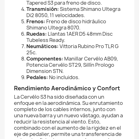
Tapered S3 para freno de disco.
Transmisión:
Sistema Shimano Ultegra
Di2 8050, 11 velocidades.
Frenos:
Freno de disco hidráulico
Shimano Ultegra 8070.
Ruedas:
Llantas 1AER D5 48mm Disc
Tubeless Ready.
Neumáticos:
Vittoria Rubino Pro TLR G
25c.
Componentes:
Manillar Cervélo AB09,
Potencia Cervélo ST29, Sillín Prologo
Dimension STN.
Pedales:
No incluidos.
Rendimiento Aerodinámico y Confort
La Cervélo S3 ha sido diseñada con un
enfoque en la aerodinámica. Su enrutamiento
completo de los cables internos, junto con
una nueva barra y un nuevo vástago, ayudan a
reducir la resistencia al viento. Esto,
combinado con el aumento de la rigidez en el
eje de pedalier, permite una transferencia de