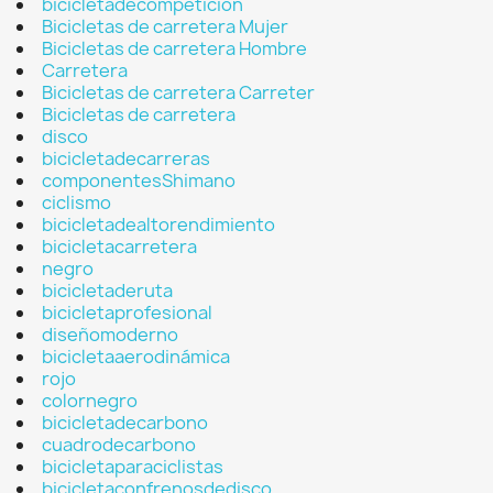
bicicletadecompetición
Bicicletas de carretera Mujer
Bicicletas de carretera Hombre
Carretera
Bicicletas de carretera Carreter
Bicicletas de carretera
disco
bicicletadecarreras
componentesShimano
ciclismo
bicicletadealtorendimiento
bicicletacarretera
negro
bicicletaderuta
bicicletaprofesional
diseñomoderno
bicicletaaerodinámica
rojo
colornegro
bicicletadecarbono
cuadrodecarbono
bicicletaparaciclistas
bicicletaconfrenosdedisco