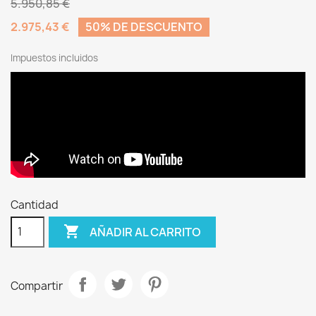
5.950,85 €
2.975,43 €
50% DE DESCUENTO
Impuestos incluidos
Cantidad

AÑADIR AL CARRITO
Compartir