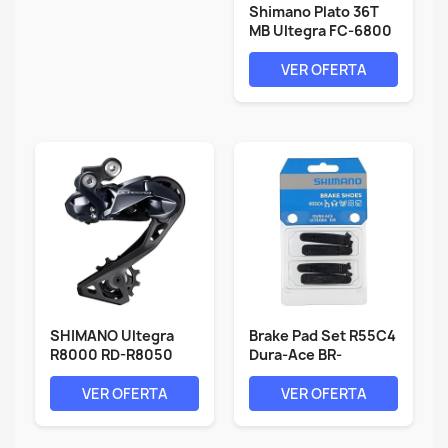
Shimano Plato 36T
MB Ultegra FC-6800
para...
VER OFERTA
SHIMANO Ultegra
Brake Pad Set R55C4
R8000 RD-R8050
Dura-Ace BR-
Ultegra Di2 11...
9000/7900 ETC 2...
VER OFERTA
VER OFERTA